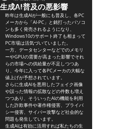
生成AI普及の悪影響
今すぐ始める
昨年は生成AIが一般にも普及し、各PC
コミュニティ
メーカから「AI-PC」と銘打ったパソコ
ンも多く発売されるようになり、
Windows10のサポート終了も相まって
PC市場は活気づいていました。
一方、データセンターなどでのメモリ
ーやGPUの需要が高まった影響でそれ
らの市場への供給量が不足しつつあ
り、今年に入って各PCメーカの大幅な
値上げが予想されています。
さらに生成AIを悪用したフェイク画像
や誤った情報の拡散などの件数も増え
つつあり、そういったAIの機能を利用
した詐欺事件や著作権侵害、プライバ
シー侵害、サイバー攻撃など社会的な
問題も発生しています。
生成AIは有効に活用すれば私たちの生