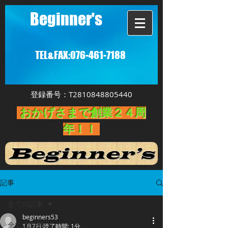
Beginner's
TEL&FAX:
076-461-7188
登録番号：T2810848805440
おかげさまで創業２４周
年！！
記事
全ての記事
beginners53
全ての記事
1月7日
読了時間: 1分