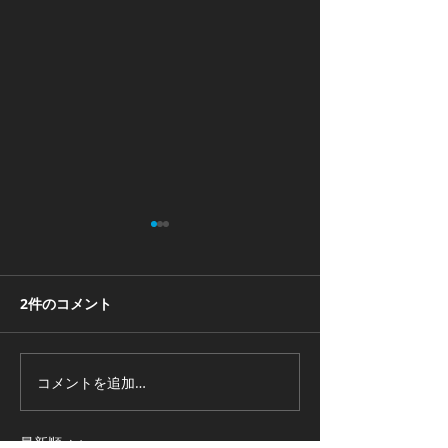
近頃のMicrosoftはなんか
変
2件のコメント
最近見つけた記事 「Office遅
すぎ問題」でMicrosoftはPC
起動時にこっそりOfficeを読
み込むようにしている -
Windowsのサ
コメントを追加…
GIGAZINE どうやらOfficeア
プリの起動速度が速くなった
最新順