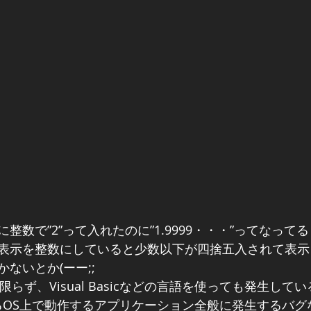
整数で”2”って入れたのに”1.9999・・・”ってなって
表示を整数にしていると少数以下が四捨五入されて表示
ないとか(ーー;;
に限らず、Visual Basicなどの言語を使っても発生し
作成するOS上で動作するアプリケーション全般に発生するバ