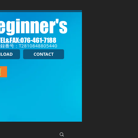
eginner's
TEL&FAX:076-461-7188
録番号：T2810848805440
LOAD
CONTACT
！