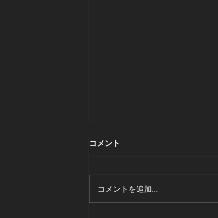
Outlook(classic)の不具合
コメント
今月のWindows Update適用後
Outlook(classic)がフリーズする
という不具合が発生しています。
コメントを追加…
条件① Outlook(classic)でPOP3
を使用するメールを利用してい
る。 条件② メールのデータファ