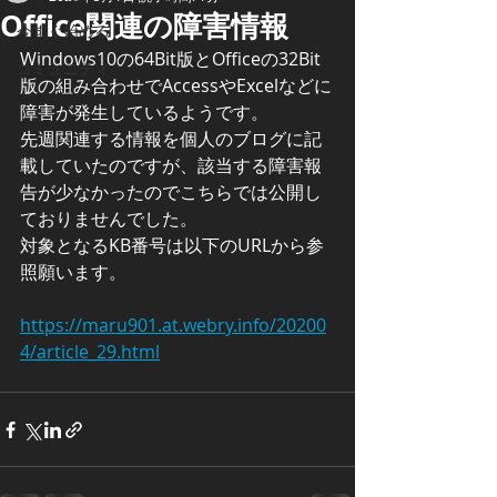
Office関連の障害情報
今すぐ始める
Windows10の64Bit版とOfficeの32Bit
コミュニティ
版の組み合わせでAccessやExcelなどに
障害が発生しているようです。
先週関連する情報を個人のブログに記
載していたのですが、該当する障害報
告が少なかったのでこちらでは公開し
ておりませんでした。
対象となるKB番号は以下のURLから参
照願います。
https://maru901.at.webry.info/20200
4/article_29.html