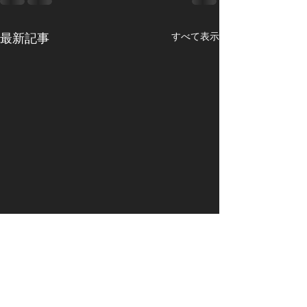
最新記事
すべて表示
生成AI普及の悪影響
近頃のMicroso
変
昨年は生成AIが一般にも普及