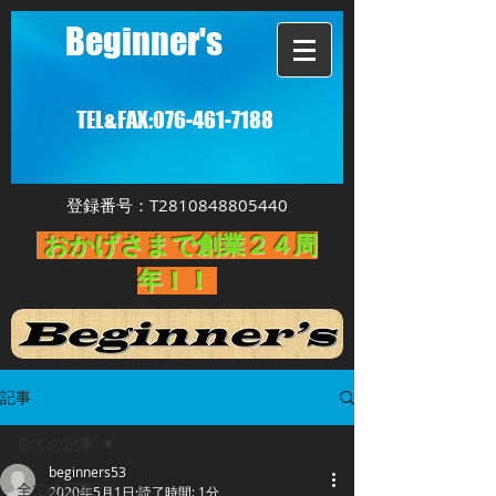
Beginner's
TEL&FAX:
076-461-7188
登録番号：T2810848805440
おかげさまで創業２４周
年！！
記事
全ての記事
beginners53
全ての記事
2020年5月1日
読了時間: 1分