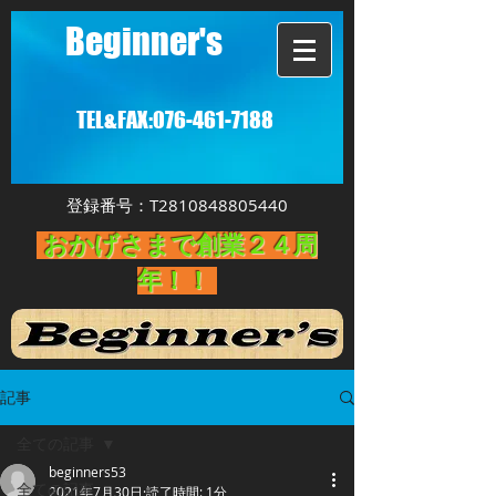
Beginner's
TEL&FAX:
076-461-7188
登録番号：T2810848805440
おかげさまで創業２４周
年！！
記事
全ての記事
beginners53
全ての記事
2021年7月30日
読了時間: 1分