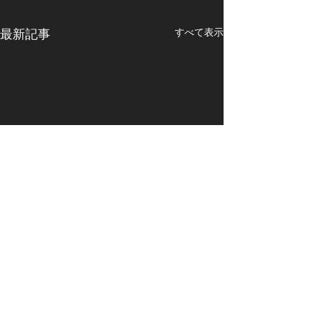
最新記事
すべて表示
生成AI普及の悪影響
近頃のMicroso
変
昨年は生成AIが一般にも普及