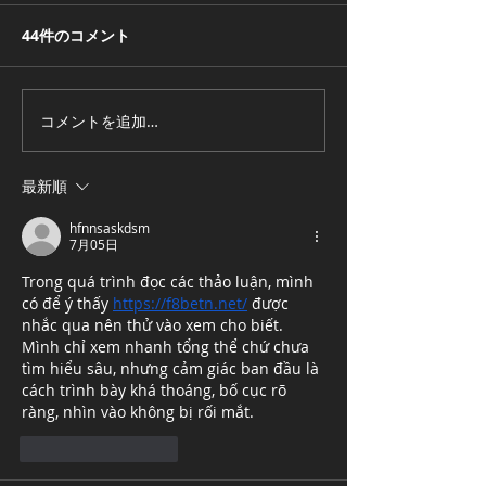
昨年は生成AIが一般にも普及
し、各PCメーカから「AI-
44件のコメント
最近見つけた記事 「
PC」と銘打ったパソコンも多
すぎ問題」でMicro
く発売されるようになり、
起動時にこっそりOf
Windows10のサポート終了
み込むようにしてい
コメントを追加…
も相まってPC市場は活気づい
GIGAZINE どうやら
ていました。 一方、データセ
プリの起動速度が
最新順
ンターなどでのメモリーや
ように見せかける
GPUの需要が高まった影響で
を行うという事ら
hfnnsaskdsm
それらの市場への供給量が不
が、それに伴ってWin
7月05日
足しつつあり、今年に入って
Trong quá trình đọc các thảo luận, mình 
各PCメーカの大幅な値上げが
có để ý thấy 
https://f8betn.net/
 được 
予想されています。 さらに生
nhắc qua nên thử vào xem cho biết. 
Mình chỉ xem nhanh tổng thể chứ chưa 
成AIを悪用したフェイク画像
tìm hiểu sâu, nhưng cảm giác ban đầu là 
や誤った情報の拡
cách trình bày khá thoáng, bố cục rõ 
ràng, nhìn vào không bị rối mắt.
いいね！
返信