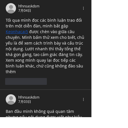
hfnnsaskdsm
7月04日
Tối qua mình đọc các bình luận trao đổi 
trên một diễn đàn, mình bắt gặp 
Keonhacai5
 được chèn vào giữa câu 
chuyện. Mình bấm thử xem cho biết, chủ 
yếu là để xem cách trình bày và cấu trúc 
nội dung. Lướt nhanh thì thấy tổng thể 
khá gọn gàng, tạo cảm giác đáng tin cậy. 
Xem xong mình quay lại đọc tiếp các 
bình luận khác, chứ cũng không đào sâu 
thêm
いいね！
返信
hfnnsaskdsm
7月03日
Ban đầu mình không quá quan tâm 
nhưng nếu nội dung được viết như kiểu 
này thì vẫn khá dễ đọc 
ok8386
 được 