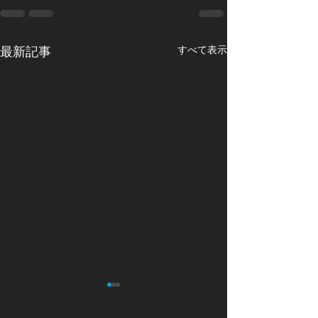
最新記事
すべて表示
生成AI普及の悪影響
近頃のMicroso
変