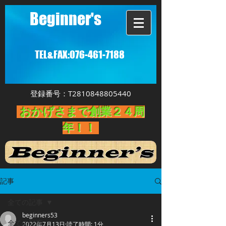
Beginner's
TEL&FAX:
076-461-7188
登録番号：T2810848805440
おかげさまで創業２４周
年！！
記事
全ての記事
beginners53
全ての記事
2022年7月13日
読了時間: 1分